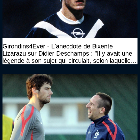
Girondins4Ever - L'anecdote de Bixente
Lizarazu sur Didier Deschamps : "Il y avait une
légende à son sujet qui circulait, selon laquelle il
n’avait pas l’âge qu’il prétendait..."