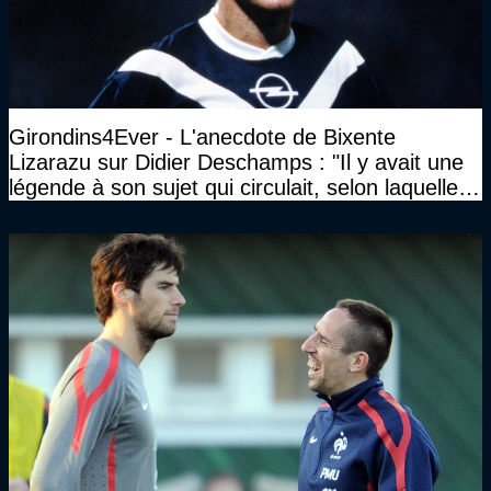
Girondins4Ever - L'anecdote de Bixente
Lizarazu sur Didier Deschamps : "Il y avait une
légende à son sujet qui circulait, selon laquelle il
n’avait pas l’âge qu’il prétendait..."