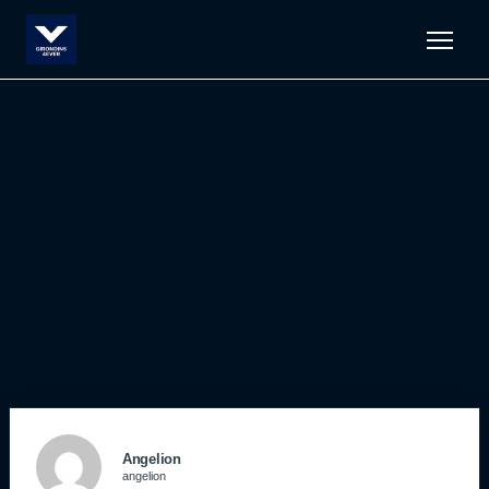
Men
Angelion
angelion