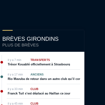
BRÈVES GIRONDINS
PLUS DE BRÈVES
il y a 7 min
TRANSFERTS
Trésor Kouablé officiellement à Strasbourg
il y a 17 min
ANCIENS
Rio Mavuba de retour dans un autre club qu’il connait bien ?
il y a 33 min
CLUB
Franck Tuil s’est déplacé au Haillan ce jour
il y a 45 min
CLUB