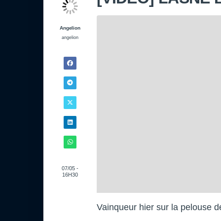
Angelion
angelion
07/05 -
16H30
Vainqueur hier sur la pelouse d