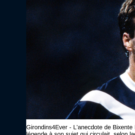
Girondins4Ever - L'anecdote de Bixente L
légende à son sujet qui circulait, selon laq