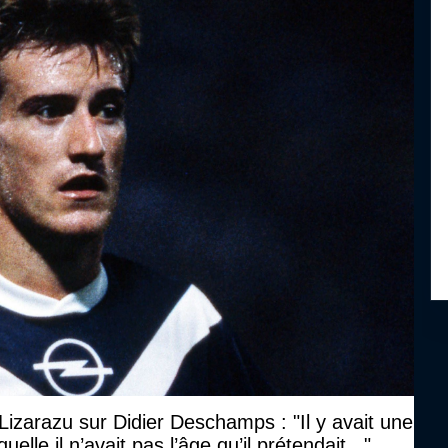
izarazu sur Didier Deschamps : "Il y avait une
uelle il n’avait pas l’âge qu’il prétendait..."