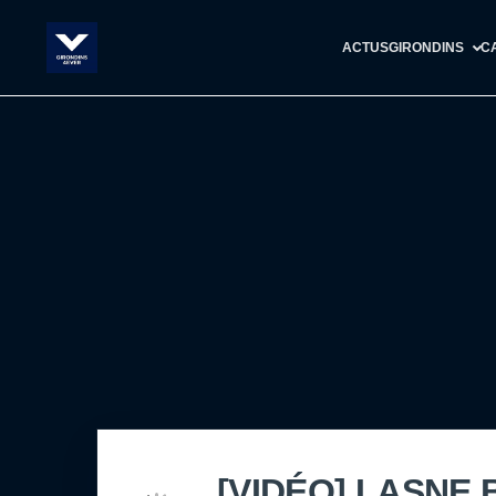
ACTUS
GIRONDINS
C
[VIDÉO] LASNE 