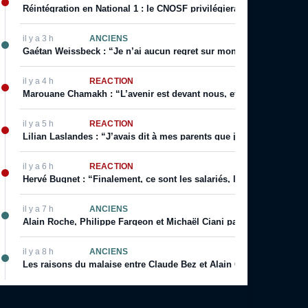
Réintégration en National 1 : le CNOSF privilégierait un retour de
il y a 3 h
ANCIENS
Gaétan Weissbeck : “Je n’ai aucun regret sur mon choix qui a été f
il y a 4 h
RÉACTION
Marouane Chamakh : “L’avenir est devant nous, et je serai bientôt 
il y a 5 h
RÉACTION
Lilian Laslandes : “J’avais dit à mes parents que j’allais déchirer le
il y a 6 h
RÉACTION
Hervé Bugnet : “Finalement, ce sont les salariés, les supporters, le
il y a 7 h
ANCIENS
Alain Roche, Philippe Fargeon et Michaël Ciani parlent de leur rapp
il y a 8 h
ANCIENS
Les raisons du malaise entre Claude Bez et Alain Giresse