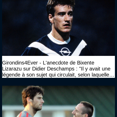
Girondins4Ever - L'anecdote de Bixente
Lizarazu sur Didier Deschamps : "Il y avait une
légende à son sujet qui circulait, selon laquelle il
n’avait pas l’âge qu’il prétendait..."