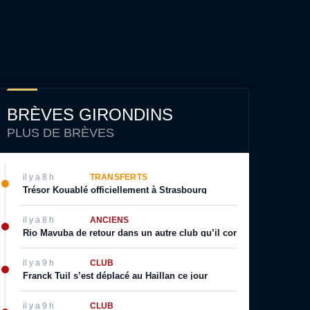
BRÈVES GIRONDINS
PLUS DE BRÈVES
il y a 8 h
TRANSFERTS
Trésor Kouablé officiellement à Strasbourg
il y a 8 h
ANCIENS
Rio Mavuba de retour dans un autre club qu’il connait bien ?
il y a 9 h
CLUB
Franck Tuil s’est déplacé au Haillan ce jour
il y a 9 h
CLUB