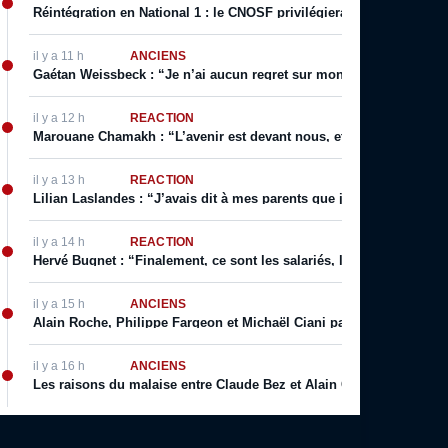
Réintégration en National 1 : le CNOSF privilégierait un retour de
il y a 11 h
ANCIENS
Gaétan Weissbeck : “Je n’ai aucun regret sur mon choix qui a été f
il y a 12 h
RÉACTION
Marouane Chamakh : “L’avenir est devant nous, et je serai bientôt 
il y a 13 h
RÉACTION
Lilian Laslandes : “J’avais dit à mes parents que j’allais déchirer le
il y a 14 h
RÉACTION
Hervé Bugnet : “Finalement, ce sont les salariés, les supporters, le
il y a 15 h
ANCIENS
Alain Roche, Philippe Fargeon et Michaël Ciani parlent de leur rapp
il y a 16 h
ANCIENS
Les raisons du malaise entre Claude Bez et Alain Giresse