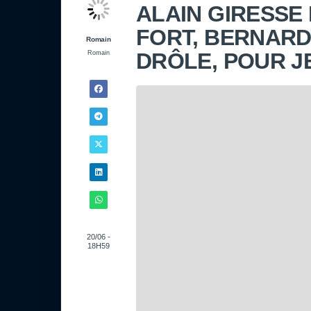
ALAIN GIRESSE
FORT, BERNARD
Romain
DRÔLE, POUR J
Romain
20/06 -
18H59