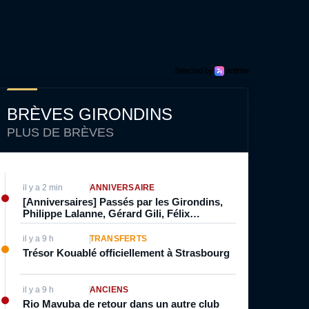
BRÈVES GIRONDINS
PLUS DE BRÈVES
il y a 2 min
ANNIVERSAIRE
[Anniversaires] Passés par les Girondins,
Philippe Lalanne, Gérard Gili, Félix
Lemaréchal et Travis Mutyaba fêtent leurs
anniversaires ce 7 Août. Aaron Boupendza
il y a 9 h
TRANSFERTS
l’aurait également fêté
Trésor Kouablé officiellement à Strasbourg
il y a 9 h
ANCIENS
Rio Mavuba de retour dans un autre club