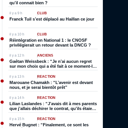
qu’il connait bien ?
il y a 9 h
CLUB
Franck Tuil s’est déplacé au Haillan ce jour
il y a 10 h
CLUB
Réintégration en National 1 : le CNOSF
privilégierait un retour devant la DNCG ?
il y a 12 h
ANCIENS
Gaétan Weissbeck : “Je n’ai aucun regret
sur mon choix qui a été fait à ce moment-là
parce qu’aujourd’hui je m’éclate ici”
il y a 13 h
RÉACTION
Marouane Chamakh : “L’avenir est devant
nous, et je serai bientôt prêt”
il y a 14 h
RÉACTION
Lilian Laslandes : “J’avais dit à mes parents
que j’allais déchirer le contrat, qu’ils étaient
vraiment trop forts, que je ne pouvais pas
rester là”
il y a 15 h
RÉACTION
Hervé Bugnet : “Finalement, ce sont les