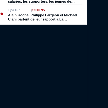
salariés, les supporters, les jeunes de
l’école de foot qui ont payé les pots cassés
sans parler de l’image pour la ville”
il y a 16 h
ANCIENS
Alain Roche, Philippe Fargeon et Michaël
Ciani parlent de leur rapport à La
Marseillaise