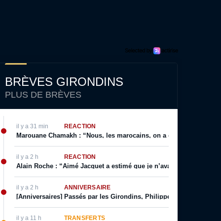
BRÈVES GIRONDINS
PLUS DE BRÈVES
il y a 31 min
RÉACTION
Marouane Chamakh : “Nous, les marocains, on a quelque chose de 
il y a 2 h
RÉACTION
Alain Roche : “Aimé Jacquet a estimé que je n’avais pas le niveau p
il y a 2 h
ANNIVERSAIRE
[Anniversaires] Passés par les Girondins, Philippe Lalanne, Gérard
il y a 11 h
TRANSFERTS