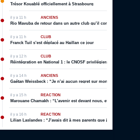
Trésor Kouablé officiellement à Strasbourg
il y a 11 h
ANCIENS
Rio Mavuba de retour dans un autre club qu’il connait bien ?
il y a 11 h
CLUB
Franck Tuil s’est déplacé au Haillan ce jour
il y a 12 h
CLUB
Réintégration en National 1 : le CNOSF privilégierait un retour de
il y a 14 h
ANCIENS
Gaétan Weissbeck : “Je n’ai aucun regret sur mon choix qui a été f
il y a 15 h
RÉACTION
Marouane Chamakh : “L’avenir est devant nous, et je serai bientôt 
il y a 16 h
RÉACTION
Lilian Laslandes : “J’avais dit à mes parents que j’allais déchirer le