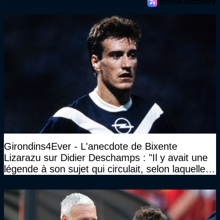
Girondins4Ever - L'anecdote de Bixente
Lizarazu sur Didier Deschamps : "Il y avait une
légende à son sujet qui circulait, selon laquelle il
n’avait pas l’âge qu’il prétendait..."