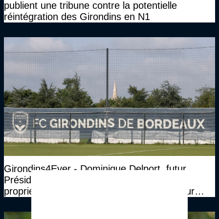
publient une tribune contre la potentielle
réintégration des Girondins en N1
Girondins4Ever - Dominique Delport, futur
Président des Girondins, et James Bord,
propriétaire, s'expriment sur leur vision pour
Bordeaux