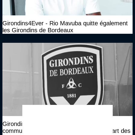
Girondins4Ever - Rio Mavuba quitte également
les Girondins de Bordeaux
Girondins4Ever - Florent Gautreau : "La
communication était assez bonne de la part des