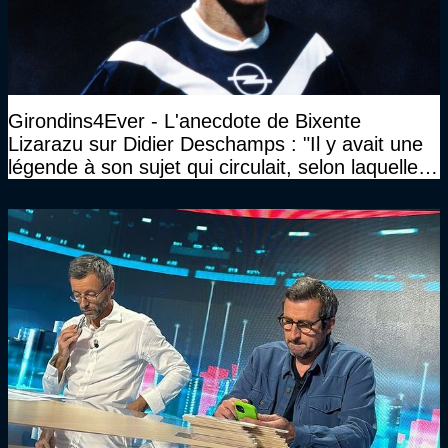
Girondins4Ever - L'anecdote de Bixente
Lizarazu sur Didier Deschamps : "Il y avait une
légende à son sujet qui circulait, selon laquelle il
n’avait pas l’âge qu’il prétendait..."