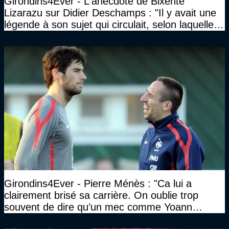
Girondins4Ever - L'anecdote de Bixente
Lizarazu sur Didier Deschamps : "Il y avait une
légende à son sujet qui circulait, selon laquelle il
n’avait pas l’âge qu’il prétendait..."
Girondins4Ever - Pierre Ménès : "Ca lui a
clairement brisé sa carrière. On oublie trop
souvent de dire qu’un mec comme Yoann
Gourcuff a été détruit"