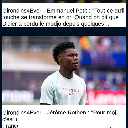
Girondins4Ever - Emmanuel Petit : "Tout ce qu’il
touche se transforme en or. Quand on dit que
Didier a perdu le modjo depuis quelques
années, lui, il ne le perdra pas"
Girondins4Ever - Jérôme Rothen : "Pour moi,
c’est un mal pour un bien pour l’Equipe de
France. Aurélien Tchouaméni fait le strict