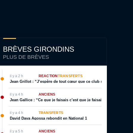
BRÈVES GIRONDINS
PLUS DE BRÈVES
il y a 2 h
RÉACTION
TRANSFERTS
Jean Grillot : “J’espère de tout cœur que ce club se relèvera”
il y a 4 h
ANCIENS
Jean Gallice : “Ce que je faisais c’est que je faisais visiter le terr
il y a 4 h
TRANSFERTS
David Dava Agossa rebondit en National 1
il y a 5 h
ANCIENS