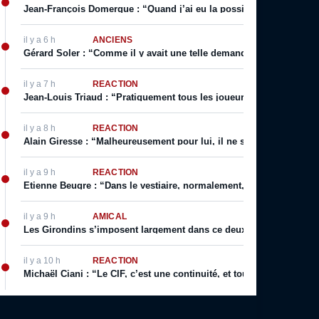
Jean-François Domergue : “Quand j’ai eu la possibilité d’avoir un co
il y a 6 h
ANCIENS
Gérard Soler : “Comme il y avait une telle demande, on m’a autoris
il y a 7 h
RÉACTION
Jean-Louis Triaud : “Pratiquement tous les joueurs qui sont passé
il y a 8 h
RÉACTION
Alain Giresse : “Malheureusement pour lui, il ne s’en est jamais 
il y a 9 h
RÉACTION
Etienne Beugre : “Dans le vestiaire, normalement, chaque joueur a 
il y a 9 h
AMICAL
Les Girondins s’imposent largement dans ce deuxième match de p
il y a 10 h
RÉACTION
Michaël Ciani : “Le CIF, c’est une continuité, et toujours cette fier