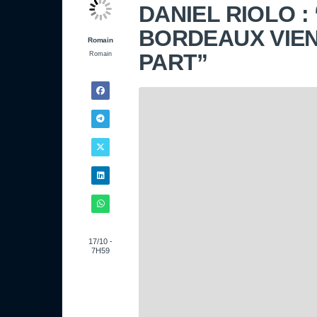
DANIEL RIOLO :
BORDEAUX VIEN
Romain
PART”
Romain
17/10 -
7H59