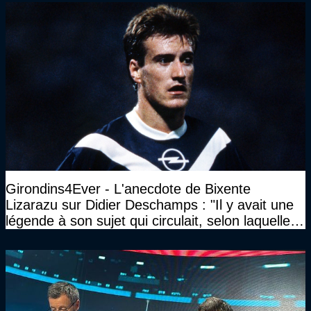
Girondins4Ever - L'anecdote de Bixente
Lizarazu sur Didier Deschamps : "Il y avait une
légende à son sujet qui circulait, selon laquelle il
n’avait pas l’âge qu’il prétendait..."