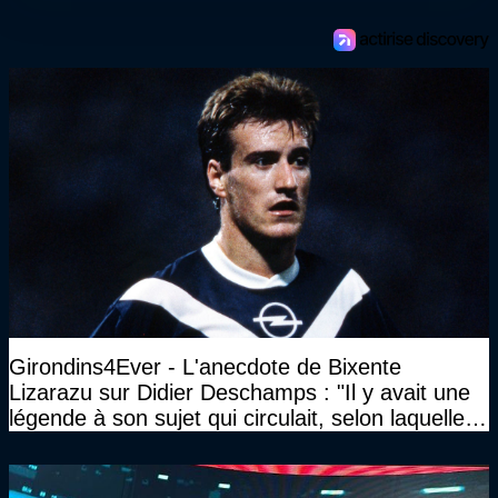
Girondins4Ever - L'anecdote de Bixente
Lizarazu sur Didier Deschamps : "Il y avait une
légende à son sujet qui circulait, selon laquelle il
n’avait pas l’âge qu’il prétendait..."