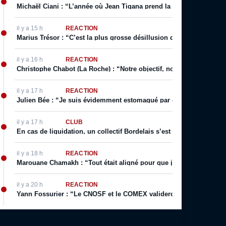
Michaël Ciani : “L’année où Jean Tigana prend la place de Lauren
il y a 15 h
RÉACTION
Marius Trésor : “C’est la plus grosse désillusion que j’ai eue sur le
il y a 16 h
RÉACTION
Christophe Chabot (La Roche) : “Notre objectif, notre rêve, c’est l
il y a 17 h
RÉACTION
Julien Bée : “Je suis évidemment estomaqué par ce texte, qui cont
il y a 17 h
CLUB
En cas de liquidation, un collectif Bordelais s’est constitué pour f
il y a 18 h
RÉACTION
Marouane Chamakh : “Tout était aligné pour que j’arrive du centre d
il y a 20 h
RÉACTION
Yann Fossurier : “Le CNOSF et le COMEX valideront. Parce que Gi