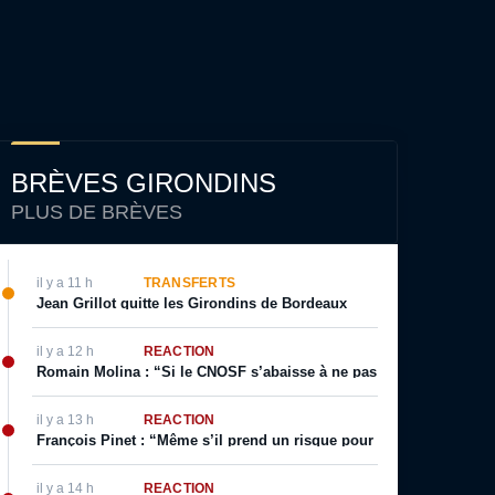
BRÈVES GIRONDINS
PLUS DE BRÈVES
il y a 11 h
TRANSFERTS
Jean Grillot quitte les Girondins de Bordeaux
il y a 12 h
RÉACTION
Romain Molina : “Si le CNOSF s’abaisse à ne pas respecter ses prop
il y a 13 h
RÉACTION
François Pinet : “Même s’il prend un risque pour son image, il sai
il y a 14 h
RÉACTION