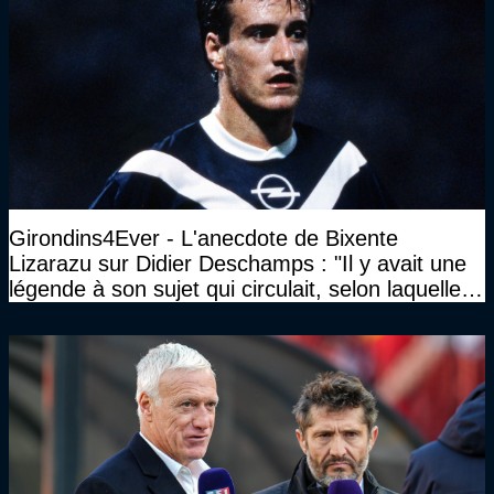
Girondins4Ever - L'anecdote de Bixente
Lizarazu sur Didier Deschamps : "Il y avait une
légende à son sujet qui circulait, selon laquelle il
n’avait pas l’âge qu’il prétendait..."