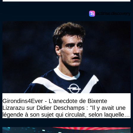
Girondins4Ever - L'anecdote de Bixente
Lizarazu sur Didier Deschamps : "Il y avait une
légende à son sujet qui circulait, selon laquelle il
n’avait pas l’âge qu’il prétendait..."