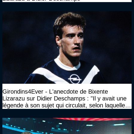
Girondins4Ever - L'anecdote de Bixente
Lizarazu sur Didier Deschamps : "Il y avait une
légende à son sujet qui circulait, selon laquelle il
n’avait pas l’âge qu’il prétendait..."