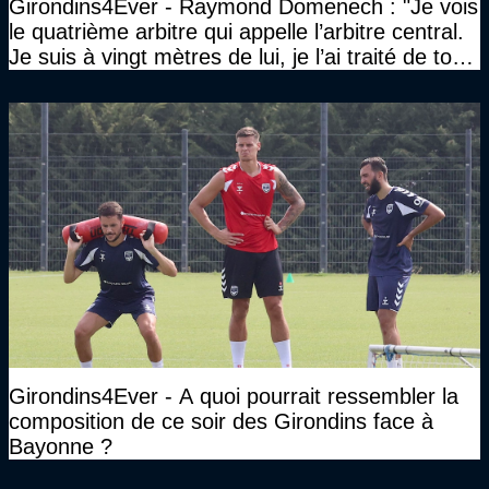
Girondins4Ever - Raymond Domenech : "Je vois
le quatrième arbitre qui appelle l’arbitre central.
Je suis à vingt mètres de lui, je l’ai traité de tous
les noms…"
Girondins4Ever - A quoi pourrait ressembler la
composition de ce soir des Girondins face à
Bayonne ?