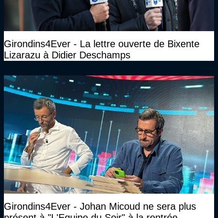
Girondins4Ever - La lettre ouverte de Bixente
Lizarazu à Didier Deschamps
Girondins4Ever - Johan Micoud ne sera plus
présent à "L'Equipe du Soir" à la rentrée