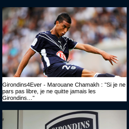
Girondins4Ever - Marouane Chamakh : "Si je ne
pars pas libre, je ne quitte jamais les
Girondins…"