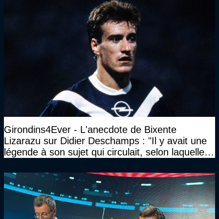
Girondins4Ever - L'anecdote de Bixente
Lizarazu sur Didier Deschamps : "Il y avait une
légende à son sujet qui circulait, selon laquelle il
n’avait pas l’âge qu’il prétendait..."