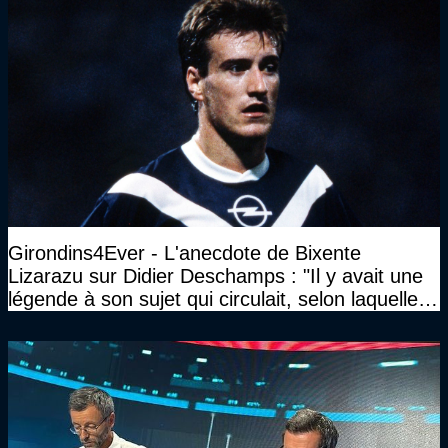
Girondins4Ever - L'anecdote de Bixente
Lizarazu sur Didier Deschamps : "Il y avait une
légende à son sujet qui circulait, selon laquelle il
n’avait pas l’âge qu’il prétendait..."