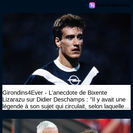
Girondins4Ever - L'anecdote de Bixente
Lizarazu sur Didier Deschamps : "Il y avait une
légende à son sujet qui circulait, selon laquelle il
n’avait pas l’âge qu’il prétendait..."