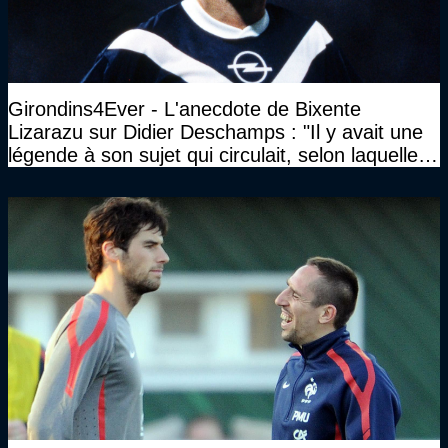
Girondins4Ever - L'anecdote de Bixente
Lizarazu sur Didier Deschamps : "Il y avait une
légende à son sujet qui circulait, selon laquelle il
n’avait pas l’âge qu’il prétendait..."