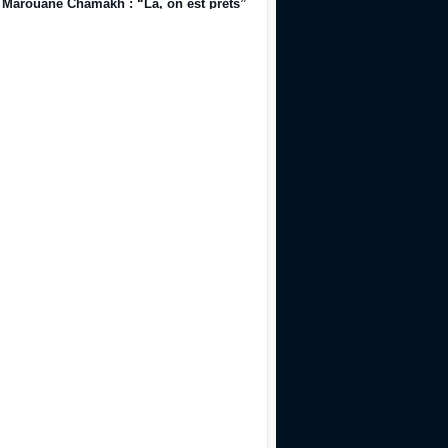
Marouane Chamakh : “Là, on est prêts”