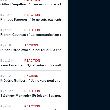
Gilles Rampillon : “J’aurais pu jouer à Bordeaux, j’aurais pu jouer à Ma
il y a 8 h
RÉACTION
Philippe Fargeon : “Je ne suis pas rentré. Devant mon public. Ça, c’éta
il y a 9 h
RÉACTION
Florent Gautreau : “La communication était assez bonne de la part des 
il y a 10 h
ANCIENS
Ruben Pardo explique pourquoi il a choisi de quitter Bordeaux
il y a 11 h
RÉACTION
Yann Fossurier : “Quel autre club a sollicité deux fois un arbitrage du
il y a 12 h
ANCIENS
Frédéric Guilbert : “Je ne vais peut-être pas me faire des amis partout
il y a 12 h
RÉACTION
Stéphane Montanier (Président Saumur, repêché 3 fois de suite) : “Borde
il y a 14 h
RÉACTION