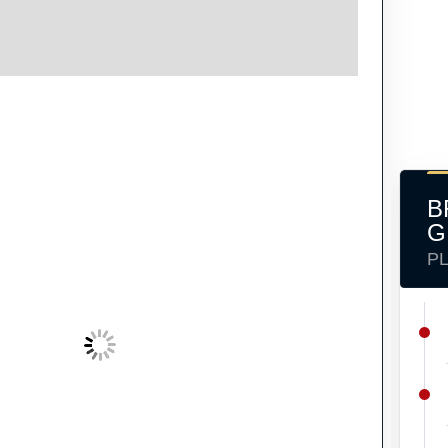
B
G
P