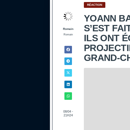
RÉACTION
YOANN BA
S’EST FA
Romain
ILS ONT É
Romain
PROJECTI
GRAND-C
08/04 -
21H24