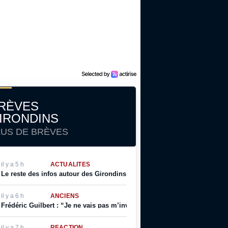
RÈVES
IRONDINS
LUS DE BRÈVES
il y a 5 h
ACTUALITÉS
Le reste des infos autour des Girondins (Pochettino prolonge, Sambiss
il y a 6 h
ANCIENS
Frédéric Guilbert : “Je ne vais pas m’inventer une vie. J’ai toujours su 
il y a 7 h
RÉACTION