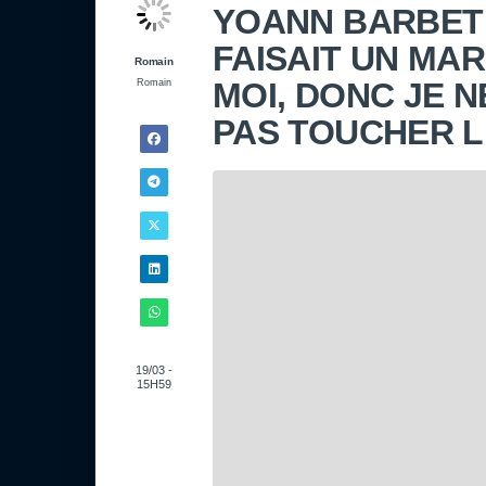
YOANN BARBET 
FAISAIT UN MA
Romain
MOI, DONC JE 
Romain
PAS TOUCHER 
19/03 -
15H59