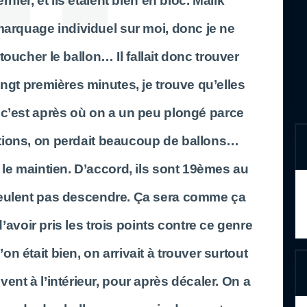
ier, et ils étaient bien en bloc. Malik
marquage individuel sur moi, donc je ne
ucher le ballon… Il fallait donc trouver
ingt premières minutes, je trouve qu’elles
t c’est après où on a un peu plongé parce
tions, on perdait beaucoup de ballons…
 le maintien. D’accord, ils sont 19èmes au
veulent pas descendre. Ça sera comme ça
’avoir pris les trois points contre ce genre
n était bien, on arrivait à trouver surtout
ent à l’intérieur, pour après décaler. On a