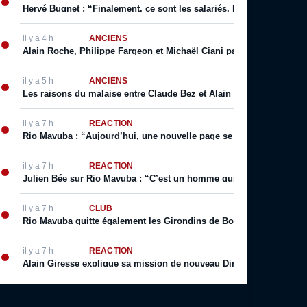
Hervé Bugnet : “Finalement, ce sont les salariés, les supporters, le
il y a 4 h
ANCIENS
Alain Roche, Philippe Fargeon et Michaël Ciani parlent de leur rapp
il y a 5 h
ANCIENS
Les raisons du malaise entre Claude Bez et Alain Giresse
il y a 7 h
RÉACTION
Rio Mavuba : “Aujourd’hui, une nouvelle page se tourne […] j’espèr
il y a 7 h
RÉACTION
Julien Bée sur Rio Mavuba : “C’est un homme qui incarne les valeurs 
il y a 7 h
CLUB
Rio Mavuba quitte également les Girondins de Bordeaux
il y a 7 h
RÉACTION
Alain Giresse explique sa mission de nouveau Directeur Technique