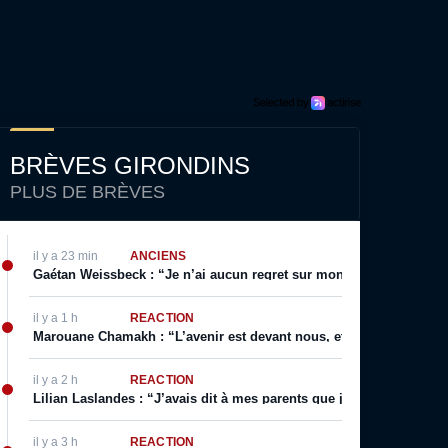
BRÈVES GIRONDINS
PLUS DE BRÈVES
il y a 23 min
ANCIENS
Gaétan Weissbeck : “Je n’ai aucun regret sur mon choix qui a été f
il y a 1 h
RÉACTION
Marouane Chamakh : “L’avenir est devant nous, et je serai bientôt 
il y a 2 h
RÉACTION
Lilian Laslandes : “J’avais dit à mes parents que j’allais déchirer le
il y a 3 h
RÉACTION