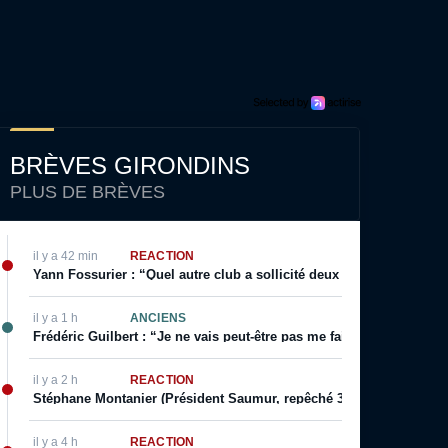
BRÈVES GIRONDINS
PLUS DE BRÈVES
il y a 42 min
RÉACTION
Yann Fossurier : “Quel autre club a sollicité deux fois un arbitra
il y a 1 h
ANCIENS
Frédéric Guilbert : “Je ne vais peut-être pas me faire des amis pa
il y a 2 h
RÉACTION
Stéphane Montanier (Président Saumur, repêché 3 fois de suite) : “
il y a 4 h
RÉACTION