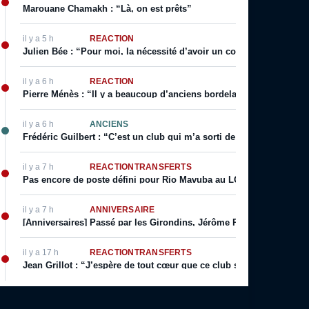
Marouane Chamakh : “Là, on est prêts”
il y a 5 h
RÉACTION
Julien Bée : “Pour moi, la nécessité d’avoir un coach qui incarne 
il y a 6 h
RÉACTION
Pierre Ménès : “Il y a beaucoup d’anciens bordelais qui l’ouvrent ré
il y a 6 h
ANCIENS
Frédéric Guilbert : “C’est un club qui m’a sorti de la merde”
il y a 7 h
RÉACTION
TRANSFERTS
Pas encore de poste défini pour Rio Mavuba au LOSC
il y a 7 h
ANNIVERSAIRE
[Anniversaires] Passé par les Girondins, Jérôme Prior fête son ann
il y a 17 h
RÉACTION
TRANSFERTS
Jean Grillot : “J’espère de tout cœur que ce club se relèvera”