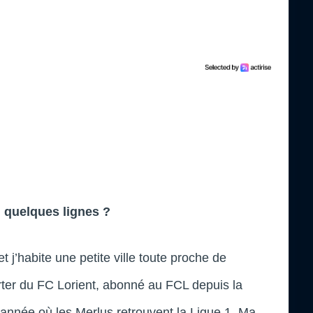
n quelques lignes ?
et j’habite une petite ville toute proche de
orter du FC Lorient, abonné au FCL depuis la
nnée où les Merlus retrouvent la Ligue 1. Ma