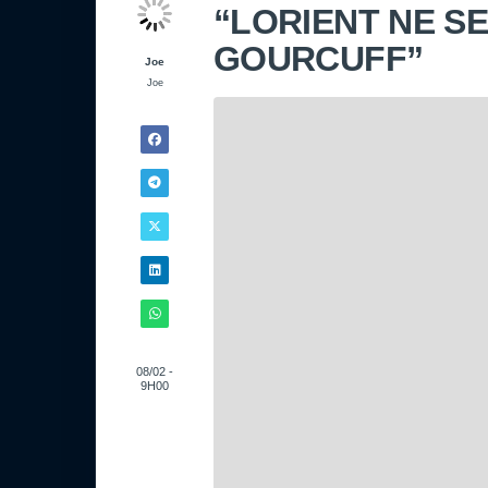
“LORIENT NE SE
GOURCUFF”
Joe
Joe
08/02 -
9H00