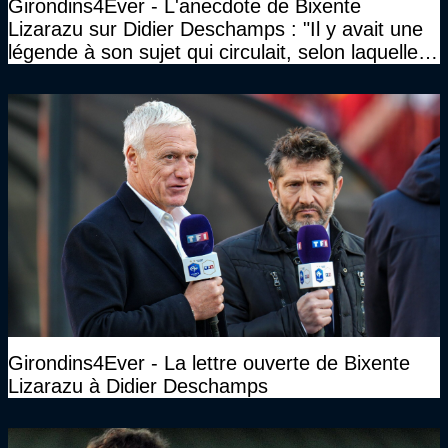
Girondins4Ever - L'anecdote de Bixente
Lizarazu sur Didier Deschamps : "Il y avait une
légende à son sujet qui circulait, selon laquelle il
n’avait pas l’âge qu’il prétendait..."
Girondins4Ever - La lettre ouverte de Bixente
Lizarazu à Didier Deschamps