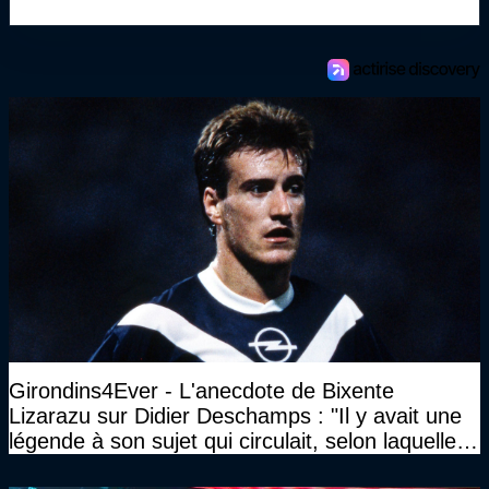
Girondins4Ever - L'anecdote de Bixente
Lizarazu sur Didier Deschamps : "Il y avait une
légende à son sujet qui circulait, selon laquelle il
n’avait pas l’âge qu’il prétendait..."