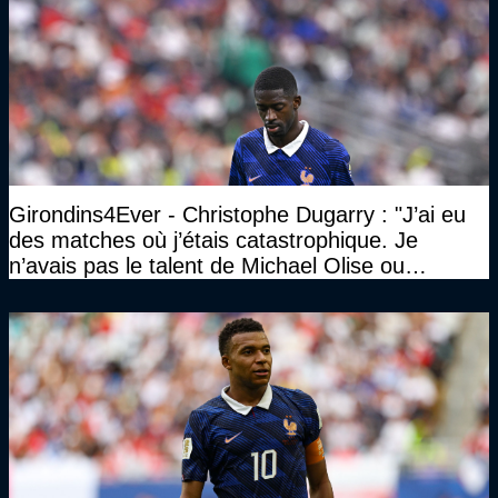
Girondins4Ever - Christophe Dugarry : "J’ai eu
des matches où j’étais catastrophique. Je
n’avais pas le talent de Michael Olise ou
d’Ousmane Dembélé c’est certain, mais c’est
quelque chose d’assez incroyable"