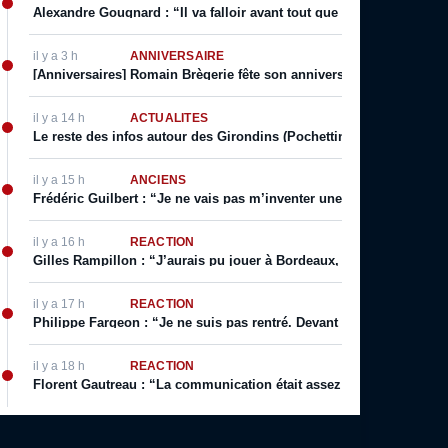
Alexandre Gougnard : “Il va falloir avant tout que le Comex donne 
il y a 3 h
ANNIVERSAIRE
[Anniversaires] Romain Brègerie fête son anniversaire ce 9 Août
il y a 14 h
ACTUALITÉS
Le reste des infos autour des Girondins (Pochettino prolonge, Sa
il y a 15 h
ANCIENS
Frédéric Guilbert : “Je ne vais pas m’inventer une vie. J’ai toujour
il y a 16 h
RÉACTION
Gilles Rampillon : “J’aurais pu jouer à Bordeaux, j’aurais pu jouer
il y a 17 h
RÉACTION
Philippe Fargeon : “Je ne suis pas rentré. Devant mon public. Ça, 
il y a 18 h
RÉACTION
Florent Gautreau : “La communication était assez bonne de la part