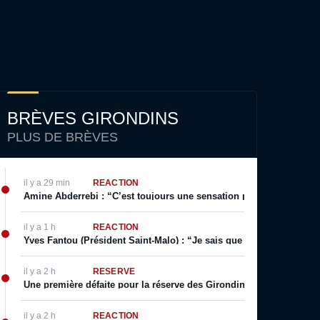
BRÈVES GIRONDINS
PLUS DE BRÈVES
il y a 29 min
RÉACTION
Amine Abderrebi : “C’est toujours une sensation positive surtout q
il y a 1 h
RÉACTION
Yves Fantou (Président Saint-Malo) : “Je sais que Bordeaux est un g
il y a 2 h
RÉSERVE
Une première défaite pour la réserve des Girondins, Yazid Mokhfi s
il y a 2 h
RÉACTION