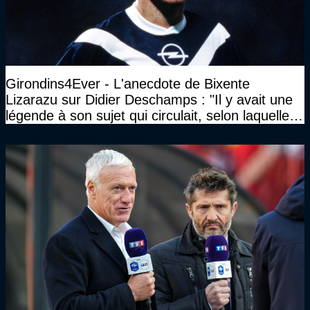
Girondins4Ever - L'anecdote de Bixente
Lizarazu sur Didier Deschamps : "Il y avait une
légende à son sujet qui circulait, selon laquelle il
n’avait pas l’âge qu’il prétendait..."