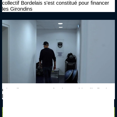
collectif Bordelais s'est constitué pour financer
les Girondins
Girondins4Ever - Les fonds sont bien là, fin de
l'ère Gérard Lopez aux Girondins