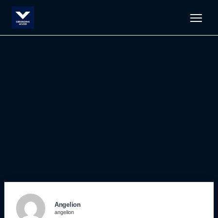
Men
Angelion
angelion