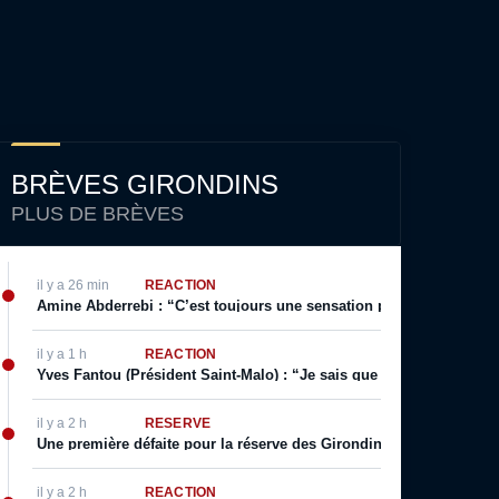
BRÈVES GIRONDINS
PLUS DE BRÈVES
il y a 26 min
RÉACTION
Amine Abderrebi : “C’est toujours une sensation positive surtout q
il y a 1 h
RÉACTION
Yves Fantou (Président Saint-Malo) : “Je sais que Bordeaux est un g
il y a 2 h
RÉSERVE
Une première défaite pour la réserve des Girondins, Yazid Mokhfi s
il y a 2 h
RÉACTION