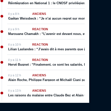
Réintégration en National 1 : le CNOSF privilégierait un retour de
il y a 8 h
ANCIENS
Gaétan Weissbeck : “Je n’ai aucun regret sur mon choix qui a été f
il y a 9 h
RÉACTION
Marouane Chamakh : “L’avenir est devant nous, et je serai bientôt 
il y a 10 h
RÉACTION
Lilian Laslandes : “J’avais dit à mes parents que j’allais déchirer le
il y a 11 h
RÉACTION
Hervé Bugnet : “Finalement, ce sont les salariés, les supporters, le
il y a 12 h
ANCIENS
Alain Roche, Philippe Fargeon et Michaël Ciani parlent de leur rapp
il y a 13 h
ANCIENS
Les raisons du malaise entre Claude Bez et Alain Giresse