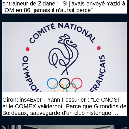
entraineur de Zidane : "Si j’avais envoyé Yazid à
l’OM en 86, jamais il n’aurait percé"
Girondins4Ever - Yann Fossurier : "Le CNOSF
et le COMEX valideront. Parce que Girondins de
Bordeaux, sauvegarde d'un club historique,
etc..."