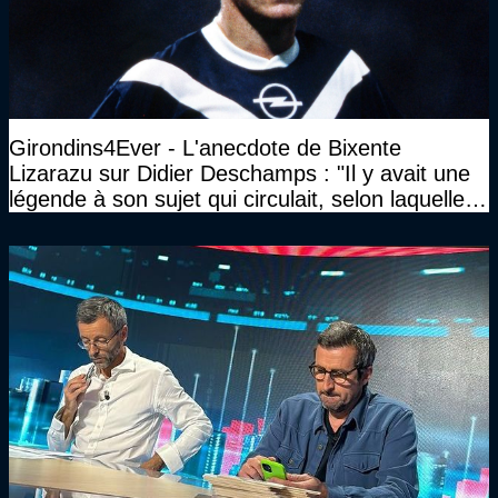
Girondins4Ever - L'anecdote de Bixente
Lizarazu sur Didier Deschamps : "Il y avait une
légende à son sujet qui circulait, selon laquelle il
n’avait pas l’âge qu’il prétendait..."