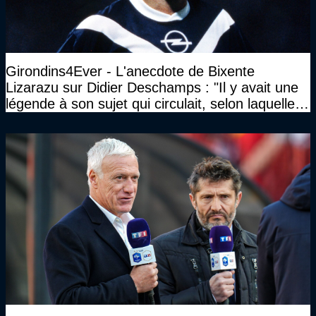
Girondins4Ever - L'anecdote de Bixente
Lizarazu sur Didier Deschamps : "Il y avait une
légende à son sujet qui circulait, selon laquelle il
n’avait pas l’âge qu’il prétendait..."