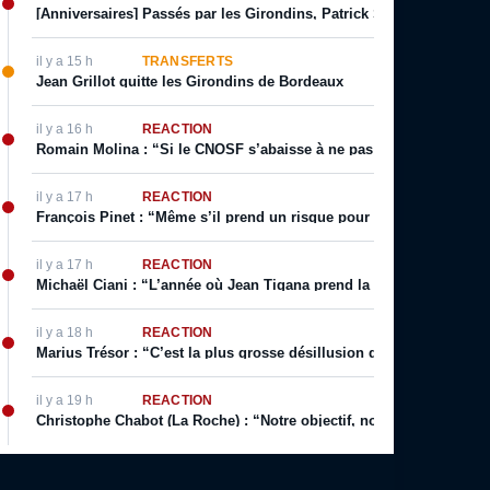
[Anniversaires] Passés par les Girondins, Patrick Sanz fête son an
il y a 15 h
TRANSFERTS
Jean Grillot quitte les Girondins de Bordeaux
il y a 16 h
RÉACTION
Romain Molina : “Si le CNOSF s’abaisse à ne pas respecter ses prop
il y a 17 h
RÉACTION
François Pinet : “Même s’il prend un risque pour son image, il sai
il y a 17 h
RÉACTION
Michaël Ciani : “L’année où Jean Tigana prend la place de Lauren
il y a 18 h
RÉACTION
Marius Trésor : “C’est la plus grosse désillusion que j’ai eue sur le
il y a 19 h
RÉACTION
Christophe Chabot (La Roche) : “Notre objectif, notre rêve, c’est l