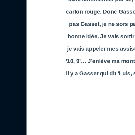
carton rouge. Donc Gasset 
pas Gasset, je ne sors pas’
bonne idée. Je vais sorti
je vais appeler mes assis
’10, 9’… J’enlève ma montr
il y a Gasset qui dit ‘Luis, s