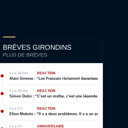
BRÈVES GIRONDINS
PLUS DE BRÈVES
il y a 30 min
RÉACTION
Alain Giresse : “Les Français réclament davantage : ils veulent voi
il y a 59 min
RÉACTION
Simon Dutin : “C’est un mythe, c’est une légende, on a décidé que 
il y a 2 h
RÉACTION
Elton Mokolo : “Il y a deux problèmes. Il y a un problème de tempo
il y a 3 h
ANNIVERSAIRE