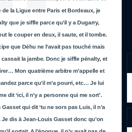
 de la Ligue entre Paris et Bordeaux, je
alty que je siffle parce qu’il y a Dugarry,
ut le couper en deux, il saute, et il tombe.
ncipe que Déhu ne l’avait pas touché mais
cassait la jambe. Donc je siffle pénalty, et
tirer… Mon quatrième arbitre m’appelle et
nandez parce qu’il m’a pourri, etc… Je lui
me dit ‘ici, il n’y a personne qui me sort’.
 Gasset qui dit ‘tu ne sors pas Luis, il n’a
*’. Je dis à Jean-Louis Gasset donc qu’on
u’il sortait. A l’époque, il n’y avait pas de