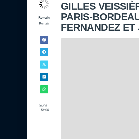
GILLES VEISSIÈ
PARIS-BORDEAUX
Romain
FERNANDEZ ET 
Romain
04/06 -
15H00