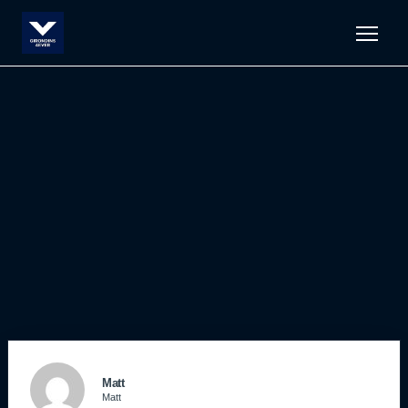
Men
Matt
Matt