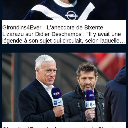
Girondins4Ever - L'anecdote de Bixente
Lizarazu sur Didier Deschamps : "Il y avait une
légende à son sujet qui circulait, selon laquelle il
n’avait pas l’âge qu’il prétendait..."