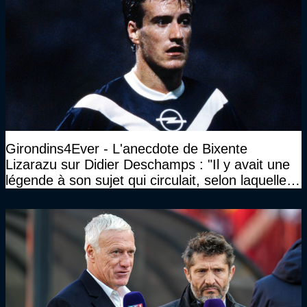
Girondins4Ever - L'anecdote de Bixente
Lizarazu sur Didier Deschamps : "Il y avait une
légende à son sujet qui circulait, selon laquelle il
n’avait pas l’âge qu’il prétendait..."