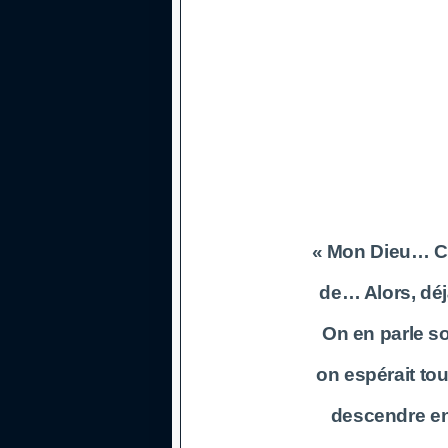
« Mon Dieu… Ce 
de… Alors, déj
On en parle so
on espérait tou
descendre en