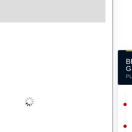
B
G
P