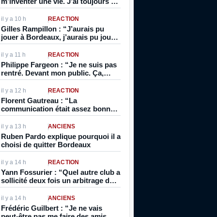
m’inventer une vie. J’ai toujours su
dire les choses, que je sois
capitaine ou pas”
il y a 10 h
RÉACTION
Gilles Rampillon : “J’aurais pu
jouer à Bordeaux, j’aurais pu jouer
à Marseille, à Monaco, à Sochaux,
tous les meilleurs clubs de France.
il y a 11 h
RÉACTION
Sauf que je considérais que j’étais
Philippe Fargeon : “Je ne suis pas
dans le meilleur”
rentré. Devant mon public. Ça,
c’était dur…”
il y a 12 h
RÉACTION
Florent Gautreau : “La
communication était assez bonne
de la part des Présidents de clubs”
il y a 13 h
ANCIENS
Ruben Pardo explique pourquoi il a
choisi de quitter Bordeaux
il y a 14 h
RÉACTION
Yann Fossurier : “Quel autre club a
sollicité deux fois un arbitrage du
CNOSF après rejet de l’appel à la
DNCG en si peu de temps ?”
il y a 14 h
ANCIENS
Frédéric Guilbert : “Je ne vais
peut-être pas me faire des amis