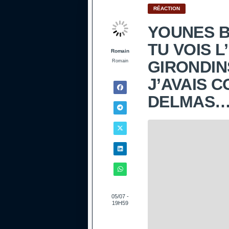
RÉACTION
YOUNES B
TU VOIS 
Romain
GIRONDI
Romain
J’AVAIS 
DELMAS…
05/07 -
19H59