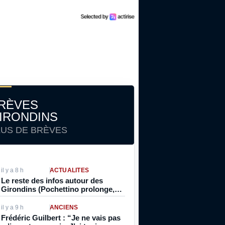
RÈVES
IRONDINS
LUS DE BRÈVES
il y a 8 h
ACTUALITÉS
Le reste des infos autour des
Girondins (Pochettino prolonge,
Sambissa au Koweït, Meïté
opéré…)
il y a 9 h
ANCIENS
Frédéric Guilbert : “Je ne vais pas