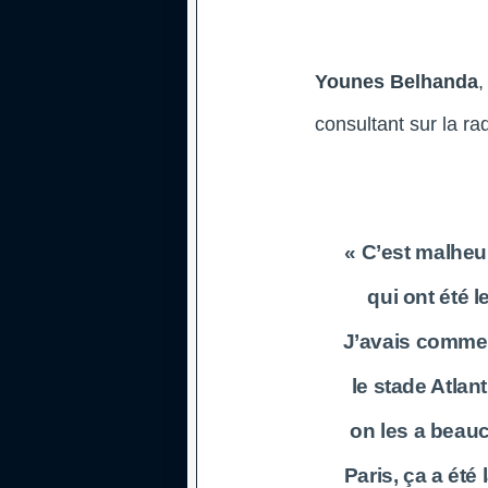
Younes Belhanda
,
consultant sur la ra
« C’est malheu
qui ont été
J’avais commen
le stade Atlan
on les a beauc
Paris, ça a ét