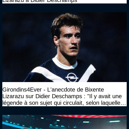
Girondins4Ever - L'anecdote de Bixente
Lizarazu sur Didier Deschamps : "Il y avait une
légende à son sujet qui circulait, selon laquelle il
n’avait pas l’âge qu’il prétendait..."