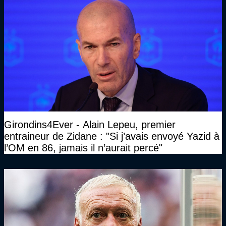
Girondins4Ever - Alain Lepeu, premier
entraineur de Zidane : "Si j’avais envoyé Yazid à
l’OM en 86, jamais il n’aurait percé"