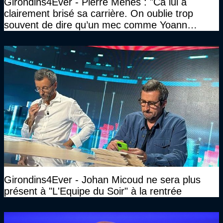
Girondins4Ever - Pierre Ménès : "Ca lui a
clairement brisé sa carrière. On oublie trop
souvent de dire qu’un mec comme Yoann
Gourcuff a été détruit"
Girondins4Ever - Johan Micoud ne sera plus
présent à "L'Equipe du Soir" à la rentrée