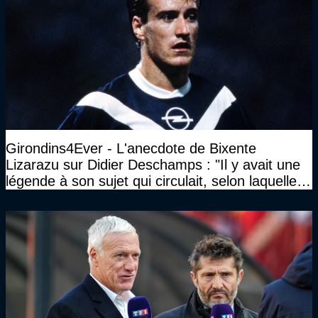
Girondins4Ever - L'anecdote de Bixente
Lizarazu sur Didier Deschamps : "Il y avait une
légende à son sujet qui circulait, selon laquelle il
n’avait pas l’âge qu’il prétendait..."