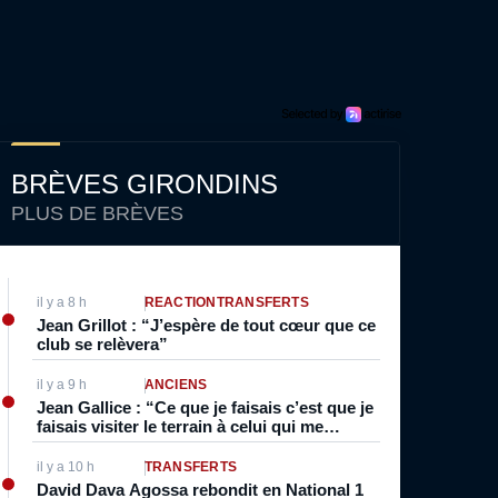
BRÈVES GIRONDINS
PLUS DE BRÈVES
il y a 8 h
RÉACTION
TRANSFERTS
Jean Grillot : “J’espère de tout cœur que ce
club se relèvera”
il y a 9 h
ANCIENS
Jean Gallice : “Ce que je faisais c’est que je
faisais visiter le terrain à celui qui me
marquait parce qu’à l’époque c’était souvent
de l’individuel”
il y a 10 h
TRANSFERTS
David Dava Agossa rebondit en National 1