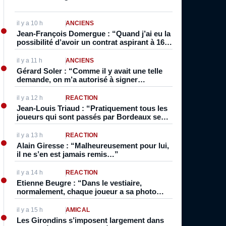
il y a 10 h
ANCIENS
Jean-François Domergue : “Quand j’ai eu la
possibilité d’avoir un contrat aspirant à 16
ans, inévitablement je pensais à être pro. Je
vivais foot, je dormais foot”
il y a 11 h
ANCIENS
Gérard Soler : “Comme il y avait une telle
demande, on m’a autorisé à signer
professionnel directement. Normalement,
on était stagiaire et pro après”
il y a 12 h
RÉACTION
Jean-Louis Triaud : “Pratiquement tous les
joueurs qui sont passés par Bordeaux se
sont intéressés au vin”
il y a 13 h
RÉACTION
Alain Giresse : “Malheureusement pour lui,
il ne s’en est jamais remis…”
il y a 14 h
RÉACTION
Etienne Beugre : “Dans le vestiaire,
normalement, chaque joueur a sa photo
collée à sa place. Pour moi, ils ont décollé la
photo…”
il y a 15 h
AMICAL
Les Girondins s’imposent largement dans