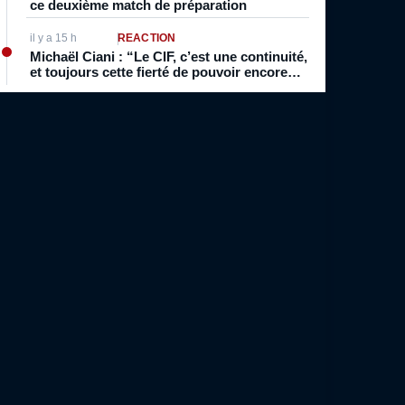
ce deuxième match de préparation
il y a 15 h
RÉACTION
Michaël Ciani : “Le CIF, c’est une continuité,
et toujours cette fierté de pouvoir encore
porter le maillot des Bleus”