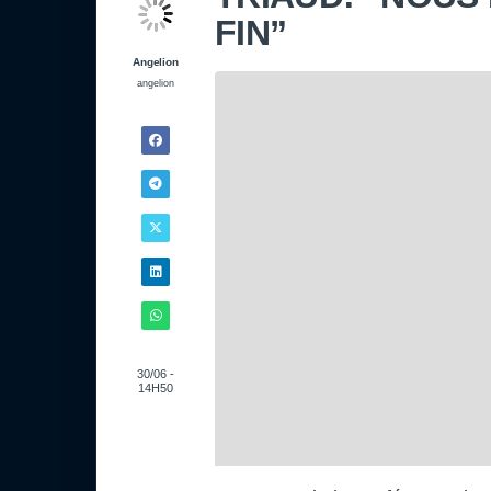
FIN”
Angelion
angelion
30/06 -
14H50