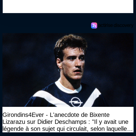
Girondins4Ever - L'anecdote de Bixente
Lizarazu sur Didier Deschamps : "Il y avait une
légende à son sujet qui circulait, selon laquelle il
n’avait pas l’âge qu’il prétendait..."