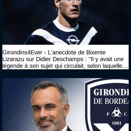
Girondins4Ever - L'anecdote de Bixente
Lizarazu sur Didier Deschamps : "Il y avait une
légende à son sujet qui circulait, selon laquelle il
n’avait pas l’âge qu’il prétendait..."