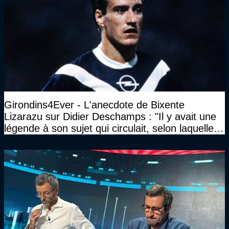
Girondins4Ever - L'anecdote de Bixente
Lizarazu sur Didier Deschamps : "Il y avait une
légende à son sujet qui circulait, selon laquelle il
n’avait pas l’âge qu’il prétendait..."