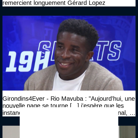
remercient longuement Gérard Lopez
Girondins4Ever - Rio Mavuba : "Aujourd'hui, une
nouvelle page se tourne [...] j'espère que les
instances vont valider le maintien en National, et
que le club pourra retrouver rapidement le très
haut niveau"